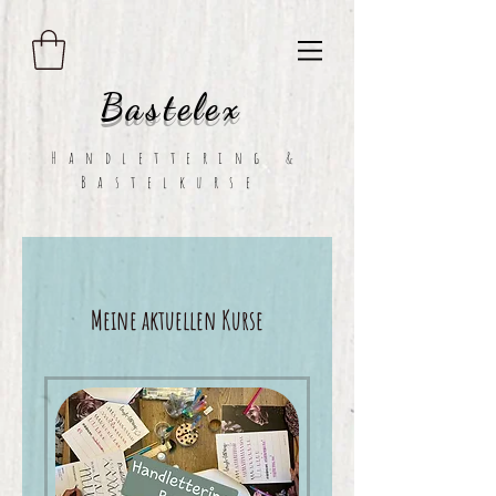
essentiell
B
astelex
Handlettering &
Bastelkurse
Meine aktuellen Kurse