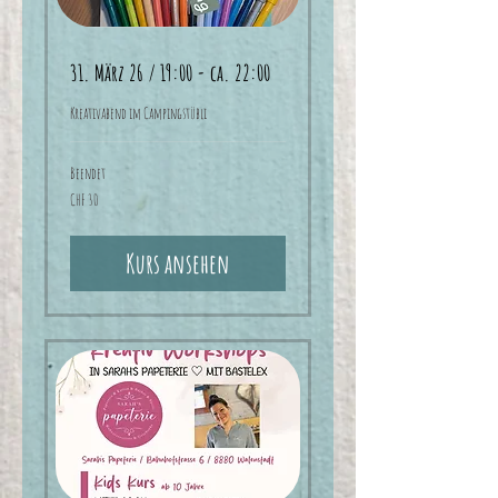
31. März 26 / 19:00 - ca. 22:00
Kreativabend im Campingstübli
Beendet
30
CHF 30
Schweizer
Franken
Kurs ansehen