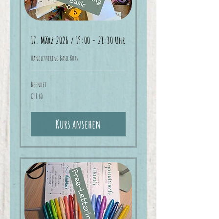
17. März 2026 / 19:00 - 21:30 Uhr
Handlettering Basic Kurs
Beendet
60
CHF 60
Schweizer
Franken
Kurs ansehen