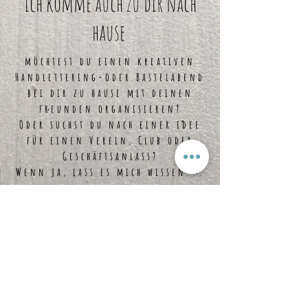
ich komme auch zu dir nach
hause
möchtest du einen kreativen
Handlettering-oder Bastelabend
bei dir zu hause mit deinen
freunden organisieren?
Oder suchst du nach einer idee
für einen Verein, Club oder
Geschäftsanlass?
Wenn ja, lass es mich wissen...
E-Mail:
info@bastelex.com
Tel.
079 368 13 12
7302 Landquart