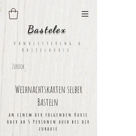
essentiell
B
astelex
Handlettering &
Bastelkurse
Zurück
Weihnachtskarten selber
Basteln
an einem der folgenden Kurse
oder ab 5 Personen
auch
bei dir
zuhause